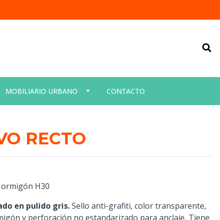
MOBILIARIO URBANO
CONTACTO
VO RECTO
 Hormigón H30
do en pulido gris.
Sello anti-grafiti, color transparente,
igón y perforación no estandarizado para anclaje, Tiene